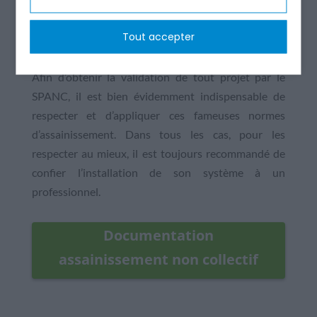
matériaux à privilégier, mais pas seulement. Elle
précise aussi les distances et les dimensionnements
Tout accepter
à respecter ainsi que les configurations requises.
Afin d’obtenir la validation de tout projet par le
SPANC, il est bien évidemment indispensable de
respecter et d’appliquer ces fameuses normes
d’assainissement. Dans tous les cas, pour les
respecter au mieux, il est toujours recommandé de
confier l’installation de son système à un
professionnel.
Documentation
assainissement non collectif