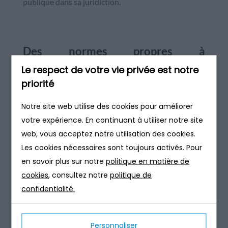
publique dans sa juridiction.
Des normes propres à
l’assainissement non collectif
Le respect de votre vie privée est notre
priorité
Il est bon de souligner que
les normes
Notre site web utilise des cookies pour améliorer
d’assainissement ne sont pas les mêmes pour un
votre expérience. En continuant à utiliser notre site
système d’assainissement collectif, semi-collectif
web, vous acceptez notre utilisation des cookies.
et non collectif.
Les cookies nécessaires sont toujours activés. Pour
en savoir plus sur notre
politique en matière de
Pour ce dernier en particulier, la norme la plus
cookies
, consultez notre
politique de
récente, baptisée NF DTU 64.1, a été mise en vigueur
confidentialité.
2012. Elle prévoit diverses règles précises en ce qui
concerne les ouvrages et les différents équipements
à mettre en place chez soi. La norme indique donc les
Personnaliser