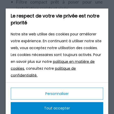
Filtre compact prêt à poser pour une
installation rapide et aisée.
Implantation sur tous types de terrains
Le respect de votre vie privée est notre
Fonctionne sans électricité (pour le
priorité
traitement), solution écologique et durable
Notre site web utilise des cookies pour améliorer
Massif filtrant en fibre de coco, 100%
votre expérience. En continuant à utiliser notre site
naturelle
web, vous acceptez notre utilisation des cookies.
Rehausses de regards disponibles en 25 et
50 cm pour le massif filtrant.
Les cookies nécessaires sont toujours activés. Pour
Disponible en sortie basse et sortie haute
en savoir plus sur notre
politique en matière de
cookies
, consultez notre
politique de
confidentialité.
Voir le Manuel Technique
Voir la Brochure
Personnaliser
Entretien
Tout accepter