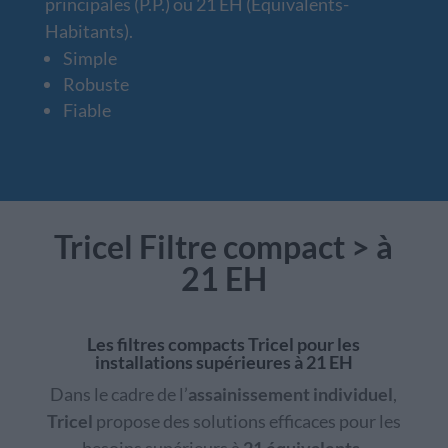
principales (P.P.) ou 21 EH (Equivalents-
Habitants).
Simple
Robuste
Fiable
Tricel Filtre compact > à
21 EH
Les filtres compacts Tricel pour les
installations supérieures à 21 EH
Dans le cadre de l’
assainissement individuel
,
Tricel
propose des solutions efficaces pour les
besoins supérieurs à
21 équivalents-