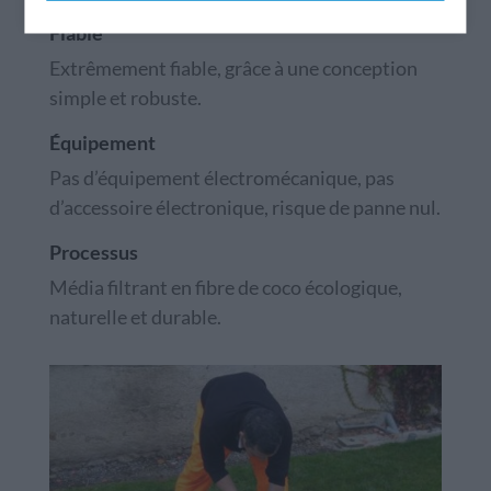
Fiable
Extrêmement fiable, grâce à une conception
simple et robuste.
Équipement
Pas d’équipement électromécanique, pas
d’accessoire électronique, risque de panne nul.
Processus
Média filtrant en fibre de coco écologique,
naturelle et durable.