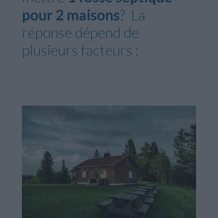
pour 2 maisons
? La
réponse dépend de
plusieurs facteurs :