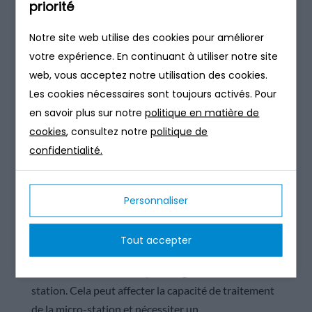
priorité
Notre site web utilise des cookies pour améliorer
Pente et topographie
votre expérience. En continuant à utiliser notre site
La pente du terrain et la topographie environnante
web, vous acceptez notre utilisation des cookies.
peuvent également affecter la possibilité de
Les cookies nécessaires sont toujours activés. Pour
partager une micro-station d’épuration. Une pente
en savoir plus sur notre
politique en matière de
trop importante ou un terrain accidenté peut rendre
cookies
, consultez notre
politique de
difficile le transfert des eaux usées d’une maison à
confidentialité.
l’autre.
Personnaliser
​Pertes de charge
La distance entre les maisons peut entraîner des
Tout accepter
pertes de charge dans les tuyaux. Cela peut réduire
le débit des eaux usées qui atteignent la micro-
station. Cela peut affecter la capacité de traitement
de la micro-station et nécessiter un