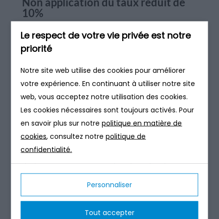
Non application du taux réduit de
10%
Le respect de votre vie privée est notre
priorité
Le taux de TVA réduit de 10% s’applique
uniquement sur la facturation des pièces et de la
Notre site web utilise des cookies pour améliorer
main d’œuvre par une entreprise. Si le particulier
votre expérience. En continuant à utiliser notre site
décide d’acheter lui-même les équipements pour les
web, vous acceptez notre utilisation des cookies.
faire installer par une entreprise, le taux normal de
Les cookies nécessaires sont toujours activés. Pour
20% s’applique. Seule la main d’œuvre pour la pose
en savoir plus sur notre
politique en matière de
bénéficie du taux intermédiaire (10%).
cookies
, consultez notre
politique de
confidentialité.
Pour les logements neufs ou achevés depuis moins
de deux ans, ainsi que pour tous les autres travaux
de rénovation sur des locaux non destinés à
Personnaliser
l’habitation comme les locaux commerciaux, le taux
normal de 20% est également applicable.
Tout accepter