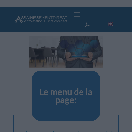
Taux tva assainissement non
collectif réduit
Le menu de la
page: