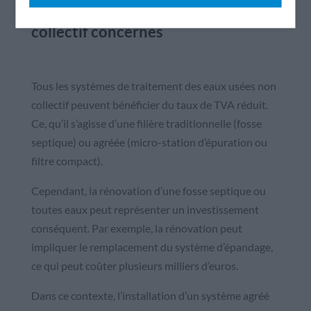
Les systèmes d’assainissement non
collectif concernés
Tous les systèmes de traitement des eaux usées non
collectif peuvent bénéficier du taux de TVA réduit.
Ce, qu’il s’agisse d’une filière traditionnelle (fosse
septique) ou agréée (micro-station d’épuration ou
filtre compact).
Cependant, la rénovation d’une fosse septique ou
toutes eaux peut représenter un investissement
conséquent. Par exemple, la rénovation peut
impliquer le remplacement du système d’épandage,
ce qui peut coûter plusieurs milliers d’euros.
Dans ce contexte, l’installation d’un système agréé