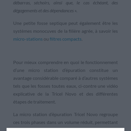
débarras, séchoirs, ainsi que, le cas échéant, des
dégagements et des dépendances
».
Une petite fosse septique peut également être les
systèmes monocuves de la filière agrée, à savoir les
micro-stations
ou
filtres compacts
.
Pour mieux comprendre en quoi le fonctionnement
d’une micro station d’épuration constitue un
avantage considérable comparé à d’autres systèmes
tels que les fosses toutes eaux, ci-contre une vidéo
explicative de la Tricel Novo et des différentes
étapes de traitement.
La micro station d’épuration Tricel Novo regroupe
ces trois phases dans un volume réduit, permettant
une très faible emprise au sol. En effet, le support