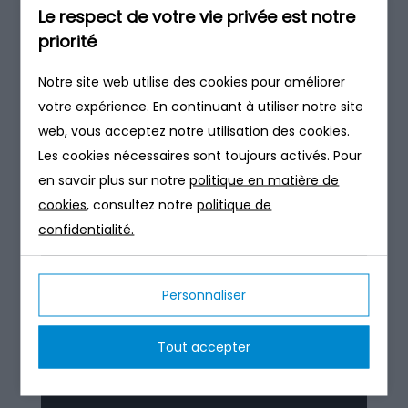
Le respect de votre vie privée est notre
bactérien en nid d’abeille permet d’offrir aux
priorité
bactéries une surface gigantesque pour se fixer et se
développer, tout en occupant un volume réduit.
Notre site web utilise des cookies pour améliorer
L’aération continue des bactéries en phase deux
votre expérience. En continuant à utiliser notre site
permet également d’obtenir des performances
web, vous acceptez notre utilisation des cookies.
épuratoires très bonnes.
Les cookies nécessaires sont toujours activés. Pour
en savoir plus sur notre
politique en matière de
cookies
, consultez notre
politique de
confidentialité.
Personnaliser
Tout accepter