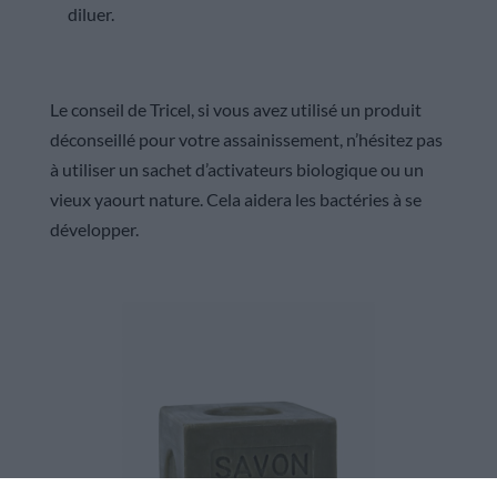
diluer.
Le conseil de Tricel, si vous avez utilisé un produit
déconseillé pour votre assainissement, n’hésitez pas
à utiliser un sachet d’activateurs biologique ou un
vieux yaourt nature. Cela aidera les bactéries à se
développer.